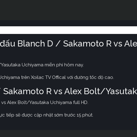
n đấu Blanch D / Sakamoto R vs A
t/Yasutaka Uchiyama miễn phí hôm nay.
hiyama trên Xoilac TV Offical với đường tốc độ cao.
 / Sakamoto R vs Alex Bolt/Yasut
vs Alex Bolt/Yasutaka Uchiyama full HD.
trực tiếp sẽ được cập nhật sớm trước 15 phút.