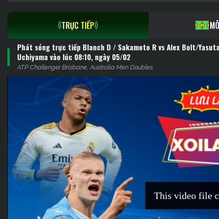
TRỰC TIẾP
MÔ
Phát sóng trực tiếp Blanch D / Sakamoto R vs Alex Bolt/Yasut
Uchiyama vào lúc 08:10, ngày 05/02
ATP Challenger Brisbane, Australia Men Doubles