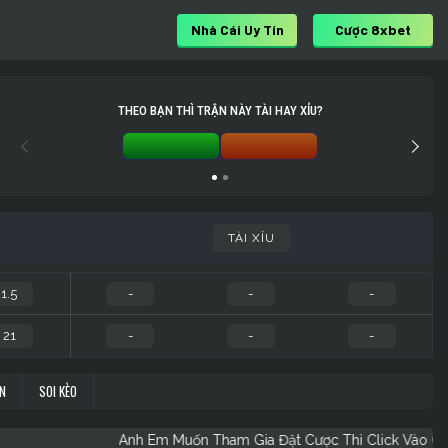
Nhà Cái Uy Tín
Cược 8xbet
THEO BẠN THÌ TRẬN NÀY TÀI HAY XỈU?
TÀI 0%
XỈU 0%
TÀI XỈU
1.5
-
-
-
21
-
-
-
N
SOI KÈO
Anh Em Muốn Tham Gia Đặt Cược Thì Click Vào