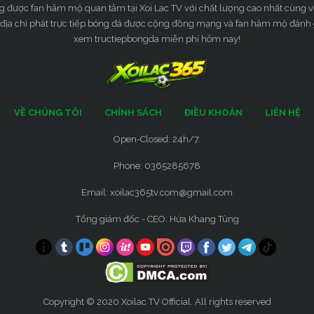
ang được fan hâm mộ quan tâm tại Xoi Lac TV với chất lượng cao nhất cùng 
 là địa chỉ phát trực tiếp bóng đá được cộng đồng mạng và fan hâm mộ đánh
xem tructiepbongda miễn phí hôm nay!
VỀ CHÚNG TÔI
CHÍNH SÁCH
ĐIỀU KHOẢN
LIÊN HỆ
Open-Closed: 24h/7.
Phone: 0365285678
Email:
xoilac365tv.com@gmail.com
Tổng giám đốc - CEO: Hứa Khang Tùng
Copyright © 2020 Xoilac TV Official. All rights reserved