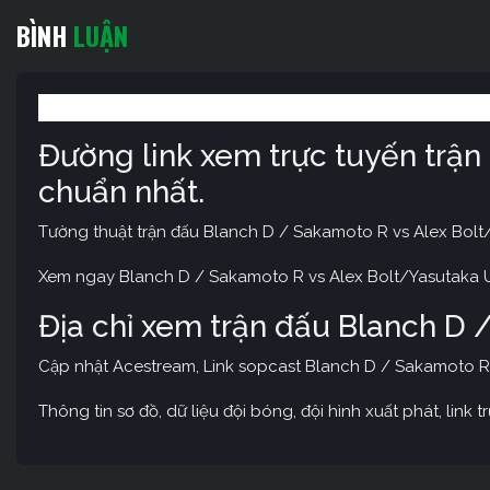
BÌNH
LUẬN
Đường link xem trực tuyến trậ
chuẩn nhất.
Tường thuật trận đấu Blanch D / Sakamoto R vs Alex Bol
Xem ngay Blanch D / Sakamoto R vs Alex Bolt/Yasutaka Uc
Địa chỉ xem trận đấu Blanch D
Cập nhật Acestream, Link sopcast Blanch D / Sakamoto R 
Thông tin sơ đồ, dữ liệu đội bóng, đội hình xuất phát, link 