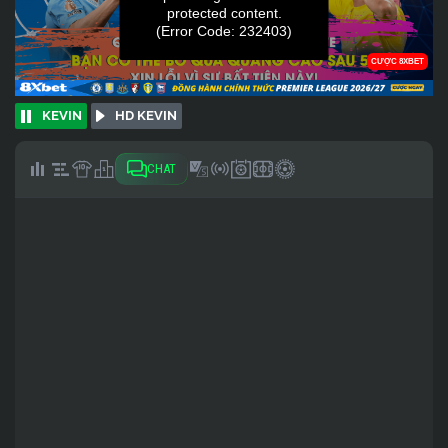
KEVIN
HD KEVIN
CHAT