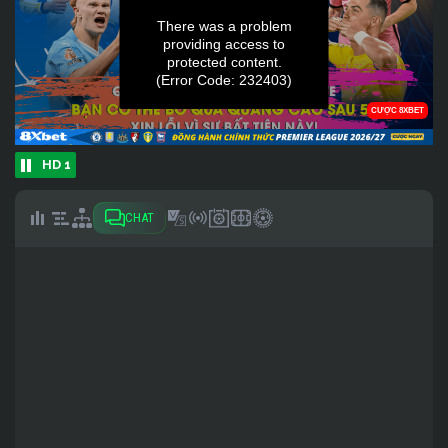
HD 1
CHAT