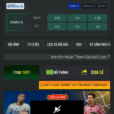
CHÂU Á
CHÂU ÂU
TÀI XỈU
Sớm
3.25
1.5
1.33
CHÂU Á
FT
2.5
1.5
1.5
Sớm
Sớm
1.83
1.83
82.5
-
1.83
1.83
CHÂU ÂU
TÀI XỈU
ĐỘI HÌNH
TỶ LỆ KÈO
LỊCH SỬ ĐỐI ĐẦU
BXH
SO SÁNH NHÀ CÁI
FT
FT
1.02
2.25
83.5
-
1.57
11
Anh Em Muốn Tham Gia Đặt Cược 
CHIA SẺ
TRỰC TIẾP
MÔ PHỎNG
ĐẶT CƯỢC 8XBET UY TÍN NHẤT HIỆN NAY