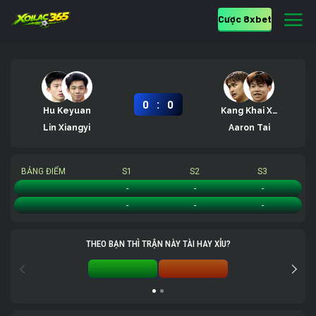
Cược 8xbet
:
0
0
Hu Keyuan
Kang Khai Xing
Lin Xiangyi
Aaron Tai
BẢNG ĐIỂM
S1
S2
S3
Hu Keyuan/Lin Xiangyi
-
-
-
Kang Khai Xing/Aaron Tai
-
-
-
THEO BẠN THÌ TRẬN NÀY TÀI HAY XỈU?
TÀI 0%
XỈU 0%