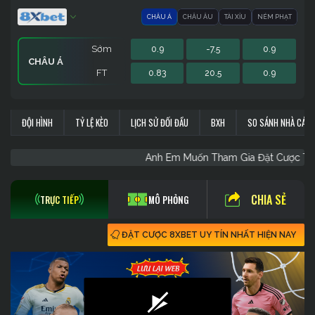
CHÂU Á
CHÂU ÂU
TÀI XỈU
NÉM PHẠT
Sớm
0.9
-7.5
0.9
CHÂU Á
FT
0.83
20.5
0.9
Sớm
Sớm
Sớm
3.55
0.9
-
236.5
0
-
1.32
0.9
-
NÉM PHẠT
CHÂU ÂU
TÀI XỈU
ĐỘI HÌNH
TỶ LỆ KÈO
LỊCH SỬ ĐỐI ĐẦU
BXH
SO SÁNH NHÀ CÁI
FT
FT
FT
1.04
0.8
-
217.5
0
-
0.95
10
-
Anh Em Muốn Tham Gia Đặt Cược
CHIA SẺ
TRỰC TIẾP
MÔ PHỎNG
ĐẶT CƯỢC 8XBET UY TÍN NHẤT HIỆN NAY