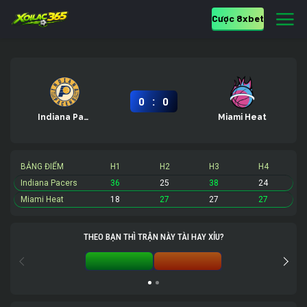
Cược 8xbet
:
0
0
Indiana Pacers
Miami Heat
BẢNG ĐIỂM
H1
H2
H3
H4
Indiana Pacers
36
25
38
24
Miami Heat
18
27
27
27
THEO BẠN THÌ TRẬN NÀY TÀI HAY XỈU?
TÀI 0%
XỈU 0%