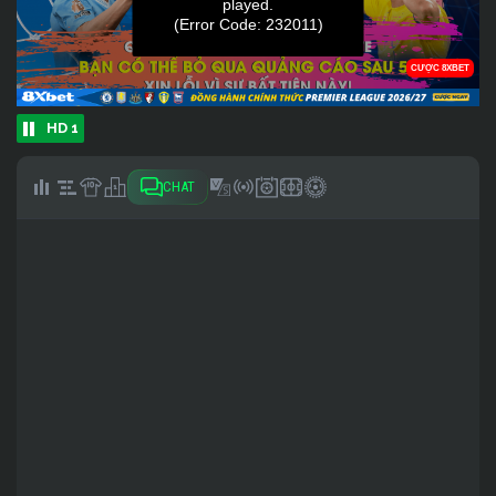
HD 1
CHAT