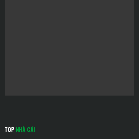
TOP
NHÀ CÁI