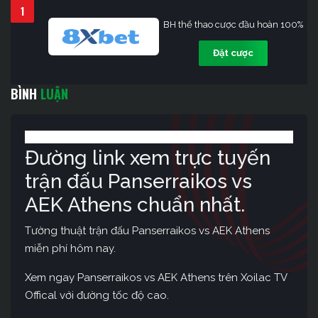
1
BH thể thao cược đầu hoàn 100%
Đặt cược
BÌNH
LUẬN
Đường link xem trực tuyến
trận đấu Panserraikos vs
AEK Athens chuẩn nhất.
Tường thuật trận đấu Panserraikos vs AEK Athens
miễn phí hôm nay.
Xem ngay Panserraikos vs AEK Athens trên Xoilac TV
Offical với đường tốc độ cao.