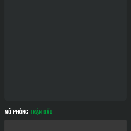
MÔ PHỎNG
TRẬN ĐẤU