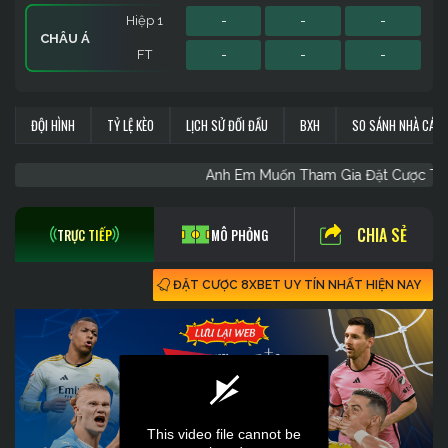
Hiệp 1
-
-
-
CHÂU Á
FT
-
-
-
Hiệp 1
Hiệp 1
Sớm
-
-
-
-
-
-
-
-
-
PHẠT GÓC
CHÂU ÂU
TÀI XỈU
ĐỘI HÌNH
TỶ LỆ KÈO
LỊCH SỬ ĐỐI ĐẦU
BXH
SO SÁNH NHÀ CÁI
FT
FT
FT
-
-
-
-
-
-
-
-
-
Anh Em Muốn Tham Gia Đặt Cược
CHIA SẺ
TRỰC TIẾP
MÔ PHỎNG
ĐẶT CƯỢC 8XBET UY TÍN NHẤT HIỆN NAY