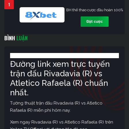
1
BH thể thao cược đầu hoàn 100%
Đặt cược
BÌNH
LUẬN
Đường link xem trực tuyến
trận đấu Rivadavia (R) vs
Atletico Rafaela (R) chuẩn
nhất.
Tường thuật trận đấu Rivadavia (R) vs Atletico
Rafaela (R) miễn phí hôm nay.
Xem ngay Rivadavia (R) vs Atletico Rafaela (R) trên