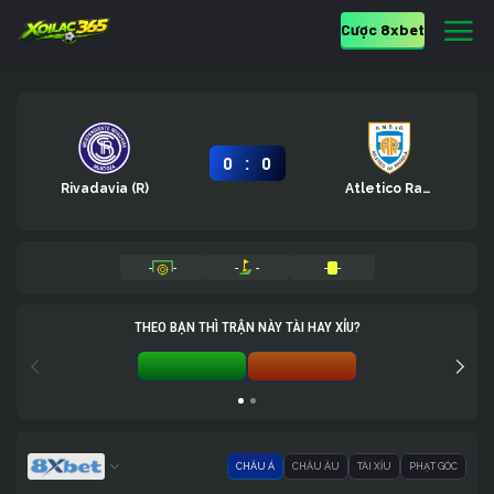
Cược 8xbet
:
0
0
Rivadavia (R)
Atletico Rafaela (R)
-
-
-
-
-
-
THEO BẠN THÌ TRẬN NÀY TÀI HAY XỈU?
TÀI 0%
XỈU 0%
CHÂU Á
CHÂU ÂU
TÀI XỈU
PHẠT GÓC