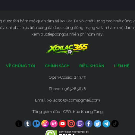
ang được fan hâm mộ quan tâm tại Xoi Lac TV với chất lượng cao nhất cùng 
 là địa chỉ phát trực tiếp bóng đá được cộng đồng mạng và fan hâm mộ đánh
xem tructiepbongda miễn phí hôm nay!
VỀ CHÚNG TÔI
CHÍNH SÁCH
ĐIỀU KHOẢN
LIÊN HỆ
Open-Closed: 24h/7.
Phone: 0365285678
Email:
xoilac365tv.com@gmail.com
Tổng giám đốc - CEO: Hứa Khang Tùng