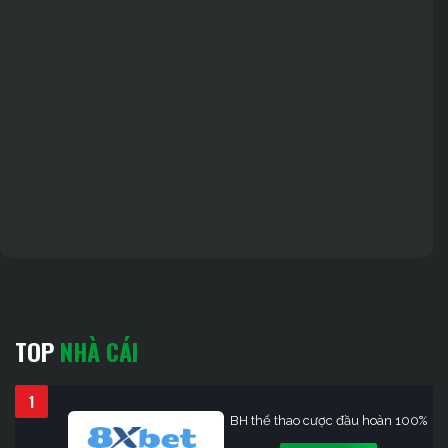
TOP
NHÀ CÁI
1
BH thể thao cược đầu hoàn 100%