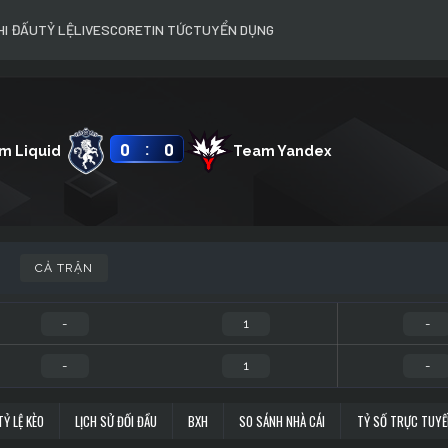
HI ĐẤU
TỶ LỆ
LIVESCORE
TIN TỨC
TUYỂN DỤNG
0
:
0
m Liquid
Team Yandex
CẢ TRẬN
-
1
-
-
1
-
TỶ LỆ KÈO
LỊCH SỬ ĐỐI ĐẦU
BXH
SO SÁNH NHÀ CÁI
TỶ SỐ TRỰC TUYẾ