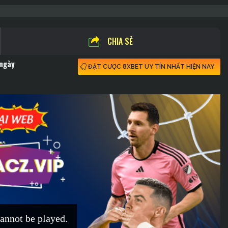
CHIA SẺ
 ngày
ĐẶT CƯỢC 8XBET UY TÍN NHẤT HIỆN NAY