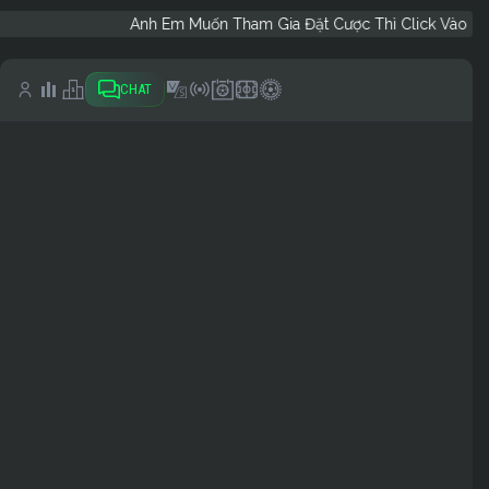
Anh Em Muốn Tham Gia Đặt Cược Thì Click Và
CHAT