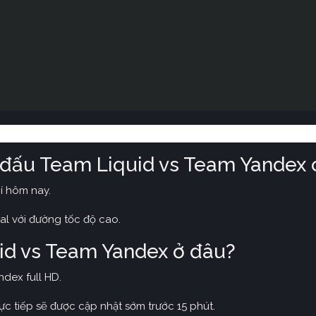
n đấu Team Liquid vs Team Yandex 
í hôm nay.
al với đường tốc độ cao.
uid vs Team Yandex ở đâu?
dex full HD.
trực tiếp sẽ được cập nhật sớm trước 15 phút.