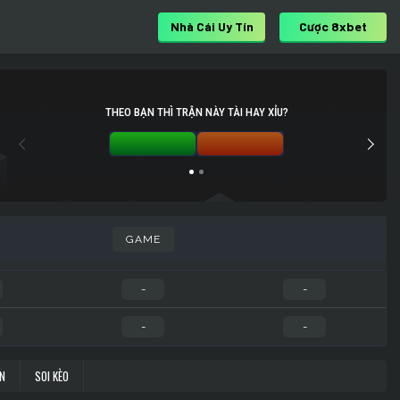
Nhà Cái Uy Tín
Cược 8xbet
THEO BẠN THÌ TRẬN NÀY TÀI HAY XỈU?
TÀI
XỈU
GAME
-
-
-
-
N
SOI KÈO