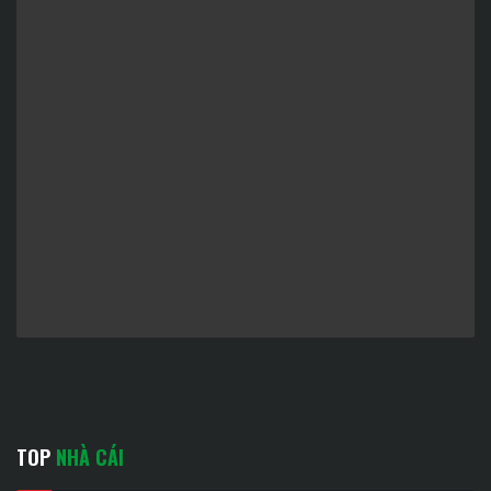
TOP
NHÀ CÁI