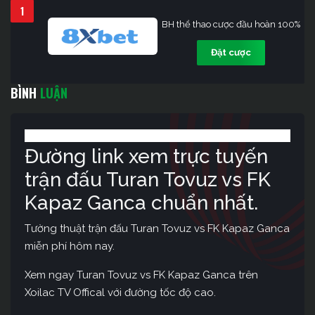
1
BH thể thao cược đầu hoàn 100%
Đặt cược
BÌNH
LUẬN
Đường link xem trực tuyến
trận đấu Turan Tovuz vs FK
Kapaz Ganca chuẩn nhất.
Tường thuật trận đấu Turan Tovuz vs FK Kapaz Ganca
miễn phí hôm nay.
Xem ngay Turan Tovuz vs FK Kapaz Ganca trên
Xoilac TV Offical với đường tốc độ cao.